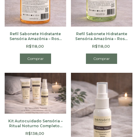
Refil Sabonete Hidratante
Refil Sabonete Hidratante
Sensória Amazônia – Rosa
Sensória Amazônia – Rosa,
& Maracujá | 500g
Limão Siciliano, Jasmim &
R$118,00
R$118,00
Cedro | 500g
Kit Autocuidado Sensória –
Ritual Noturno Completo |
3 Produtos
R$138,00