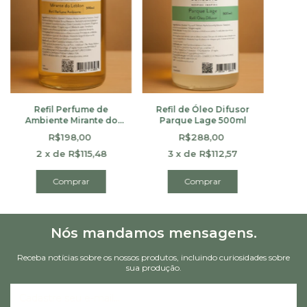
Refil Perfume de
Refil de Óleo Difusor
R
Ambiente Mirante do
Parque Lage 500ml
Am
Leblon 500ml
R$198,00
R$288,00
2
x
de
R$115,48
3
x
de
R$112,57
2
Comprar
Comprar
Nós mandamos mensagens.
Receba notícias sobre os nossos produtos, incluindo curiosidades sobre
sua produção.