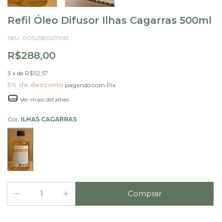
Refil Óleo Difusor Ilhas Cagarras 500ml
SKU:
000258007061
R$288,00
3
x de
R$112,57
5% de desconto
pagando com Pix
Ver mais detalhes
Cor:
ILHAS CAGARRAS