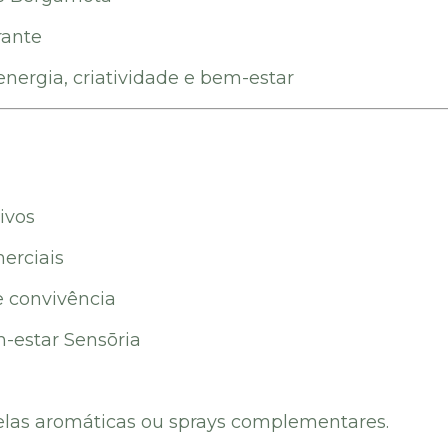
rante
nergia, criatividade e bem-estar
ivos
merciais
e convivência
m-estar Sensōria
elas aromáticas ou sprays complementares.