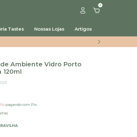
0
ria Tastes
Nossas Lojas
Artigos
de Ambiente Vidro Porto
a 120ml
5023
to
pagando com Pix
alhes
RAVILHA