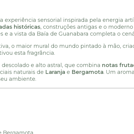
xperiência sensorial inspirada pela energia artís
adas históricas
, construções antigas e o modern
es e a vista da Baía de Guanabara completa o cená
etiva, o maior mural do mundo pintado à mão, cri
ivou esta fragrância.
descolado e alto astral, que combina
notas frut
ciais naturais de
Laranja
e
Bergamota
. Um aroma 
 seu ambiente.
a e Bergamota