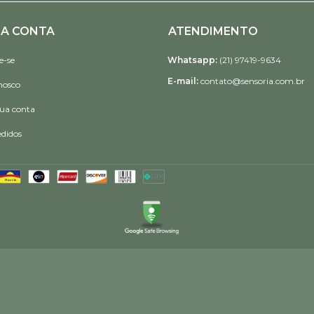
A CONTA
ATENDIMENTO
e-se
Whatsapp:
(21) 97419-9634
E-mail:
contato@sensoria.com.br
nosco
sua conta
didos