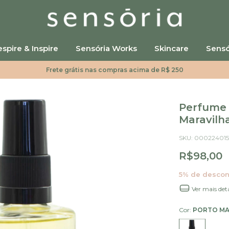
spire & Inspire
Sensória Works
Skincare
Sensó
Frete grátis nas compras acima de R$ 250
Perfume 
Maravilh
SKU:
00022401
R$98,00
5% de descon
Ver mais det
Cor:
PORTO MA